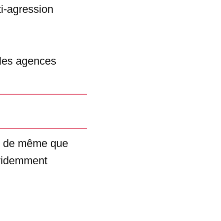
i-agression
 les agences
, de même que
évidemment