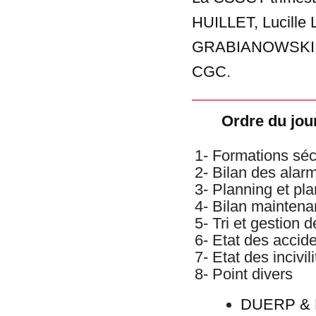
HUILLET, Lucille
GRABIANOWSKI et 
CGC.
Ordre du jour
1- Formations séc
2- Bilan des alar
3- Planning et pl
4- Bilan mainten
5- Tri et gestion
6- Etat des acciden
7- Etat des incivil
8- Point divers
DUERP & 