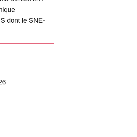
nique
S dont le SNE-
26